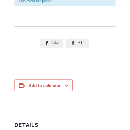
This event has passed.
Like
+1


Add to calendar
DETAILS