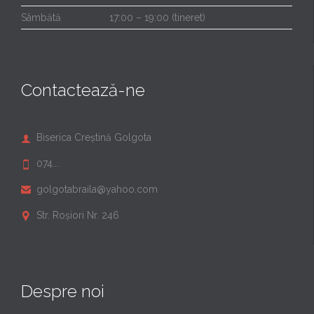
Sâmbătă
17:00 – 19:00 (tineret)
Contactează-ne
Biserica Creștină Golgota

074...

golgotabraila@yahoo.com

Str. Roșiori Nr. 246

Despre noi