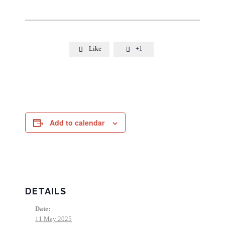
Like
+1


Add to calendar
DETAILS
Date:
11 May 2025