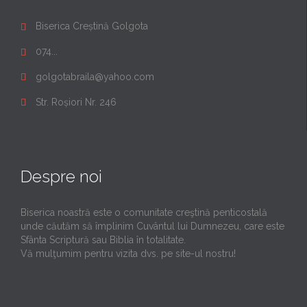
Biserica Creștină Golgota

074...

golgotabraila@yahoo.com

Str. Roșiori Nr. 246

Despre noi
Biserica noastră este o comunitate creştină penticostală
unde căutăm să împlinim Cuvântul lui Dumnezeu, care este
Sfânta Scriptură sau Biblia în totalitate.
Vă mulţumim pentru vizita dvs. pe site-ul nostru!