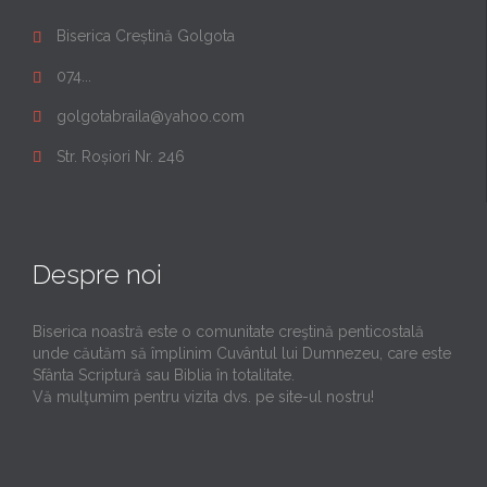
Biserica Creștină Golgota

074...

golgotabraila@yahoo.com

Str. Roșiori Nr. 246

Despre noi
Biserica noastră este o comunitate creştină penticostală
unde căutăm să împlinim Cuvântul lui Dumnezeu, care este
Sfânta Scriptură sau Biblia în totalitate.
Vă mulţumim pentru vizita dvs. pe site-ul nostru!