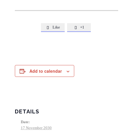
Like
+1


Add to calendar
DETAILS
Date:
17 November 2030