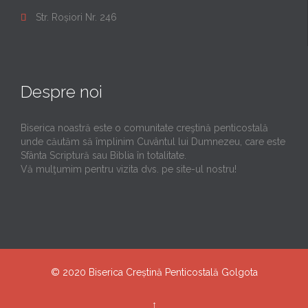
Str. Roșiori Nr. 246

Despre noi
Biserica noastră este o comunitate creştină penticostală
unde căutăm să împlinim Cuvântul lui Dumnezeu, care este
Sfânta Scriptură sau Biblia în totalitate.
Vă mulţumim pentru vizita dvs. pe site-ul nostru!
© 2020
Biserica Creștină Penticostală Golgota
↑