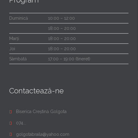
Duminică
10:00 – 12:00
18:00 – 20:00
Marți
18:00 – 20:00
Joi
18:00 – 20:00
Sâmbătă
17:00 – 19:00 (tineret)
Contactează-ne
Biserica Creștină Golgota

074...

golgotabraila@yahoo.com
