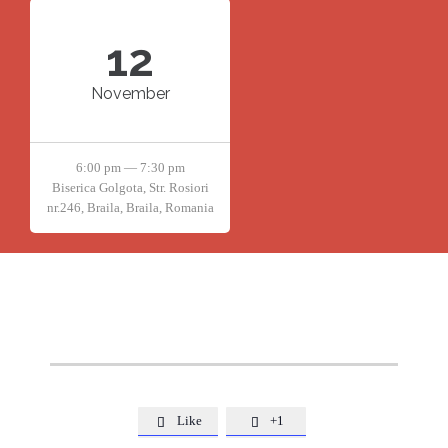
12
November
6:00 pm — 7:30 pm
Biserica Golgota, Str. Rosiori
nr.246, Braila, Braila, Romania
Like
+1

