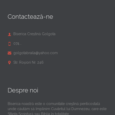
Contactează-ne
Biserica Creștină Golgota

074...

golgotabraila@yahoo.com

Str. Roșiori Nr. 246

Despre noi
Biserica noastră este o comunitate creştină penticostală
unde căutăm să împlinim Cuvântul lui Dumnezeu, care este
Sfânta Scriptură sau Biblia în totalitate.