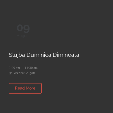
09
August
Slujba Duminica Dimineata
9:00 am — 11:30 am
@ Biserica Golgota
Read More