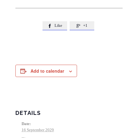
Like
+1


Add to calendar
DETAILS
Date:
16 September 2029