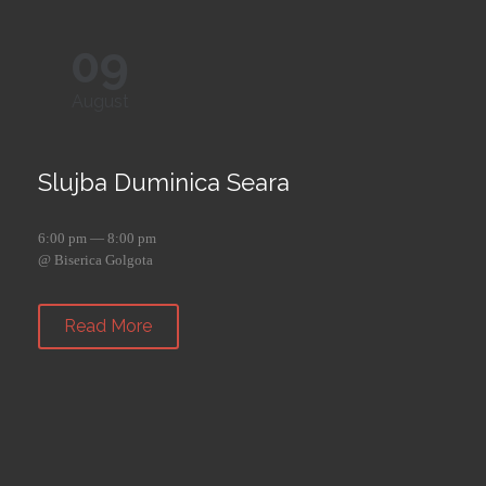
09
August
Slujba Duminica Seara
6:00 pm — 8:00 pm
@ Biserica Golgota
Read More