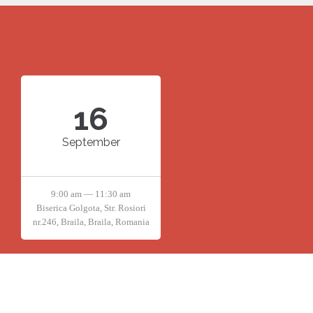
16
September
9:00 am — 11:30 am
Biserica Golgota, Str. Rosiori
nr.246, Braila, Braila, Romania