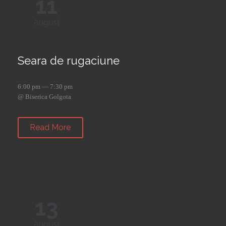
11
August
Seara de rugaciune
6:00 pm — 7:30 pm
@ Biserica Golgota
Read More
13
August