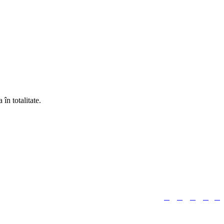
în totalitate.





Urmărește-ne: