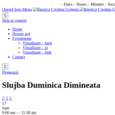
URMATORUL EVENIMENT IN:
–
Days
–
Hours
–
Minutes
–
Sec
Open/Close Menu

Skip to content
Home
Despre noi
Evenimente
Vizualizare – lună
Vizualizare – zi
Vizualizare – listă
Contact

Donează
Slujba Duminica Dimineata



17
June
9:00 am — 11:30 am