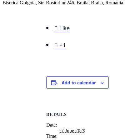
Biserica Golgota, Str. Rosiori nr.246, Braila, Braila, Romania

Like

+1
Add to calendar
DETAILS
Date:
17 June 2029
Time: