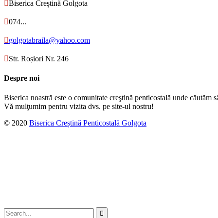

Biserica Creștină Golgota

074...

golgotabraila@yahoo.com

Str. Roșiori Nr. 246
Despre noi
Biserica noastră este o comunitate creştină penticostală unde căutăm s
Vă mulţumim pentru vizita dvs. pe site-ul nostru!
© 2020
Biserica Creștină Penticostală Golgota
