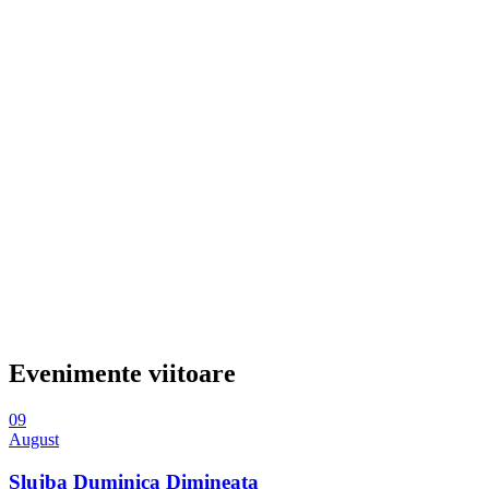
Evenimente viitoare
09
August
Slujba Duminica Dimineata