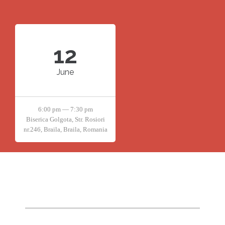
12
June
6:00 pm — 7:30 pm
Biserica Golgota, Str. Rosiori
nr.246, Braila, Braila, Romania