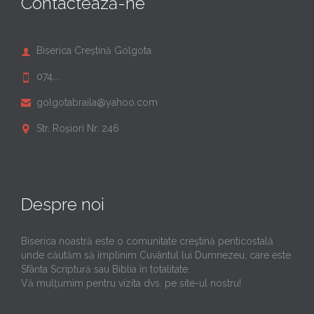
Contactează-ne
Biserica Creștină Golgota

074...

golgotabraila@yahoo.com

Str. Roșiori Nr. 246

Despre noi
Biserica noastră este o comunitate creştină penticostală
unde căutăm să împlinim Cuvântul lui Dumnezeu, care este
Sfânta Scriptură sau Biblia în totalitate.
Vă mulţumim pentru vizita dvs. pe site-ul nostru!