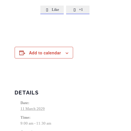
Like
+1


Add to calendar
DETAILS
Date:
11 March 2029
Time:
9:00 am - 11:30 am