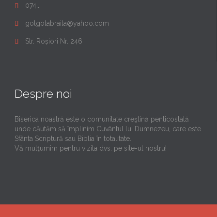
074...

golgotabraila@yahoo.com

Str. Roșiori Nr. 246

Despre noi
Biserica noastră este o comunitate creştină penticostală
unde căutăm să împlinim Cuvântul lui Dumnezeu, care este
Sfânta Scriptură sau Biblia în totalitate.
Vă mulţumim pentru vizita dvs. pe site-ul nostru!