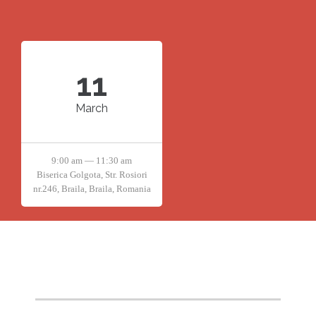
11
March
9:00 am — 11:30 am
Biserica Golgota, Str. Rosiori
nr.246, Braila, Braila, Romania