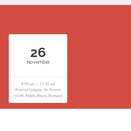
26
November
9:00 am — 11:30 am
Biserica Golgota, Str. Rosiori
nr.246, Braila, Braila, Romania