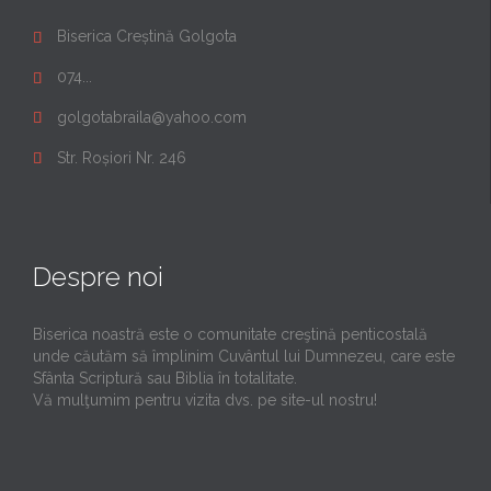
Biserica Creștină Golgota

074...

golgotabraila@yahoo.com

Str. Roșiori Nr. 246

Despre noi
Biserica noastră este o comunitate creştină penticostală
unde căutăm să împlinim Cuvântul lui Dumnezeu, care este
Sfânta Scriptură sau Biblia în totalitate.
Vă mulţumim pentru vizita dvs. pe site-ul nostru!