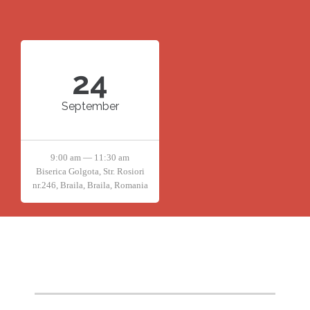
24
September
9:00 am — 11:30 am
Biserica Golgota, Str. Rosiori
nr.246, Braila, Braila, Romania