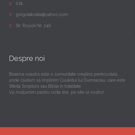
074...

golgotabraila@yahoo.com

Str. Roșiori Nr. 246

Despre noi
Biserica noastră este o comunitate creştină penticostală
unde căutăm să împlinim Cuvântul lui Dumnezeu, care este
Sfânta Scriptură sau Biblia în totalitate.
Vă mulţumim pentru vizita dvs. pe site-ul nostru!