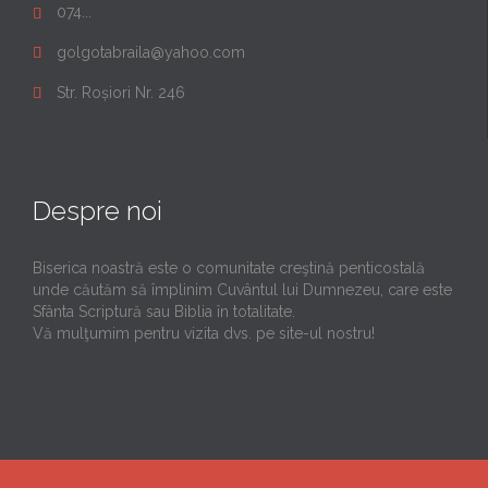
074...

golgotabraila@yahoo.com

Str. Roșiori Nr. 246

Despre noi
Biserica noastră este o comunitate creştină penticostală
unde căutăm să împlinim Cuvântul lui Dumnezeu, care este
Sfânta Scriptură sau Biblia în totalitate.
Vă mulţumim pentru vizita dvs. pe site-ul nostru!