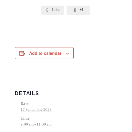
Like
+1


Add to calendar
DETAILS
Date:
17 September 2028
Time:
9:00 am - 11:30 am