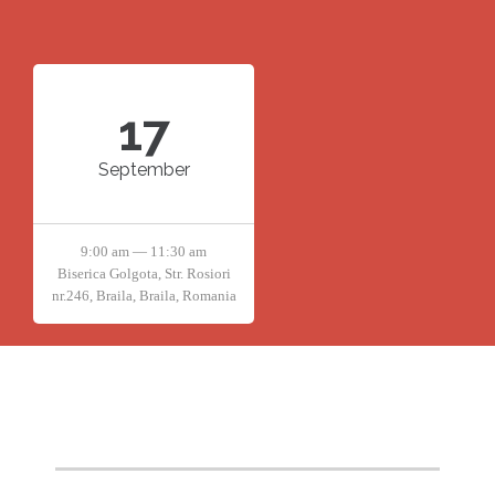
17
September
9:00 am — 11:30 am
Biserica Golgota, Str. Rosiori
nr.246, Braila, Braila, Romania