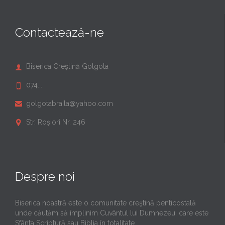
Contactează-ne
Biserica Creștină Golgota

074...

golgotabraila@yahoo.com

Str. Roșiori Nr. 246

Despre noi
Biserica noastră este o comunitate creştină penticostală
unde căutăm să împlinim Cuvântul lui Dumnezeu, care este
Sfânta Scriptură sau Biblia în totalitate.