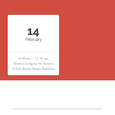
14
February
9:00 am — 11:30 am
Biserica Golgota, Str. Rosiori
nr.246, Braila, Braila, Romania