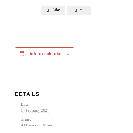
Like
+1


Add to calendar
DETAILS
Date:
14 February 2027
Time:
9:00 am - 11:30 am