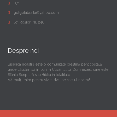
074...

golgotabraila@yahoo.com

Str. Roșiori Nr. 246

Despre noi
Biserica noastră este o comunitate creştină penticostală
unde căutăm să împlinim Cuvântul lui Dumnezeu, care este
Sfânta Scriptură sau Biblia în totalitate.
Vă mulţumim pentru vizita dvs. pe site-ul nostru!