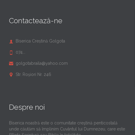
Contactează-ne
Biserica Creștină Golgota

074...

golgotabraila@yahoo.com

Str. Roșiori Nr. 246

Despre noi
Biserica noastră este o comunitate creştină penticostală
unde căutăm să împlinim Cuvântul lui Dumnezeu, care este
Sfânta Scriptură sau Biblia în totalitate.