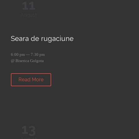
11
August
Seara de rugaciune
6:00 pm — 7:30 pm
@ Biserica Golgota
Read More
13