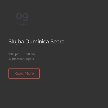
09
August
Slujba Duminica Seara
6:00 pm — 8:00 pm
@ Biserica Golgota
Read More