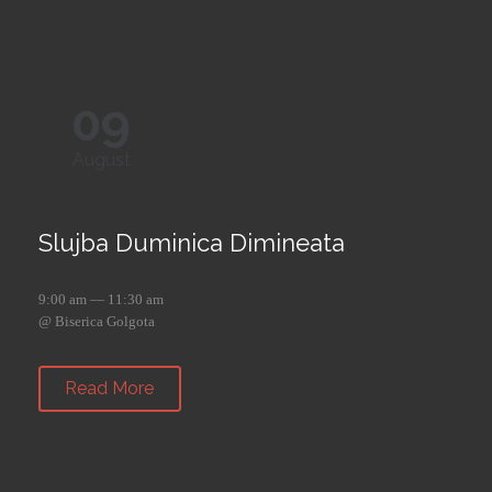
09
August
Slujba Duminica Dimineata
9:00 am — 11:30 am
@ Biserica Golgota
Read More