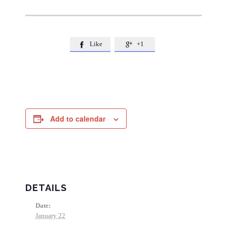
Like
+1


Add to calendar
DETAILS
Date:
January 22