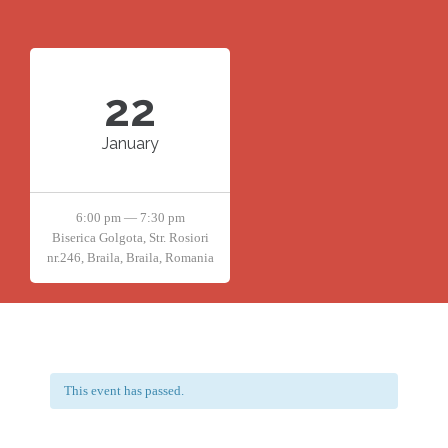
22
January
6:00 pm — 7:30 pm
Biserica Golgota, Str. Rosiori
nr.246, Braila, Braila, Romania
This event has passed.