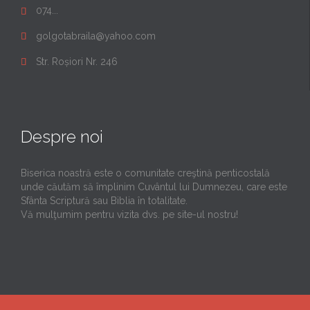
074...

golgotabraila@yahoo.com

Str. Roșiori Nr. 246

Despre noi
Biserica noastră este o comunitate creştină penticostală
unde căutăm să împlinim Cuvântul lui Dumnezeu, care este
Sfânta Scriptură sau Biblia în totalitate.
Vă mulţumim pentru vizita dvs. pe site-ul nostru!