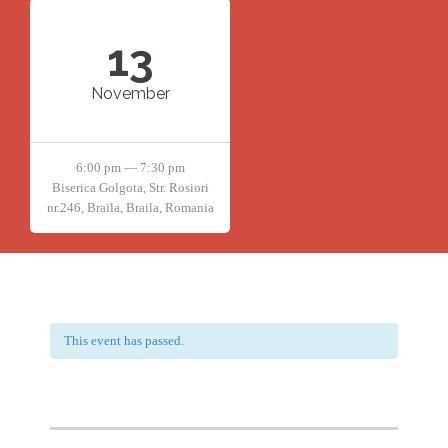
13
November
6:00 pm — 7:30 pm
Biserica Golgota, Str. Rosiori
nr.246, Braila, Braila, Romania
This event has passed.