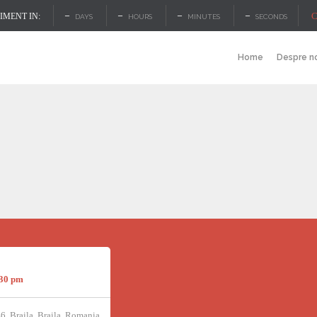
–
–
–
–
C
MENT IN:
DAYS
HOURS
MINUTES
SECONDS
Home
Despre n
:30 pm
46, Braila, Braila, Romania