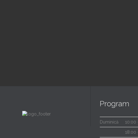
Slujba Duminica
Sl
Dimineata
Se
9:00 am — 11:30 am
6:00
@ Biserica Golgota
@ Bis
Read More
Program
Duminică
10:00 
18:00 