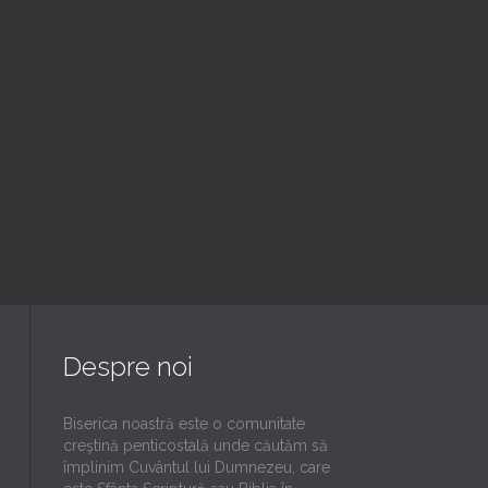
Slujba
6:00 pm — 7:30 pm
@ Biserica Golgota
Read More
Despre noi
Biserica noastră este o comunitate
creştină penticostală unde căutăm să
împlinim Cuvântul lui Dumnezeu, care