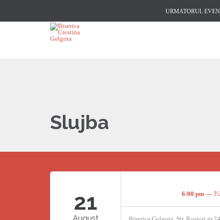
URMATORUL EVENI
Slujba
21
6:00 pm — 7
August
Biserica Golgota, Str. Rosiori nr.2