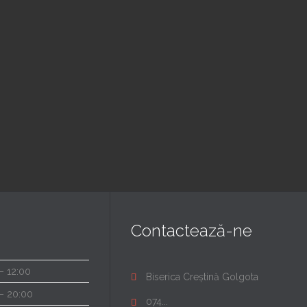
ujba Duminica
Seara de
ara
rugaciune
 pm — 8:00 pm
6:00 pm — 7:30 pm
erica Golgota
@ Biserica Golgota
Read More
Read More
Contactează-ne
– 12:00
Biserica Creștină Golgota

– 20:00
074...
