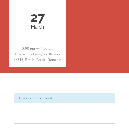
27
March
6:00 pm — 7:30 pm
Biserica Golgota, Str. Rosiori
nr.246, Braila, Braila, Romania
This event has passed.