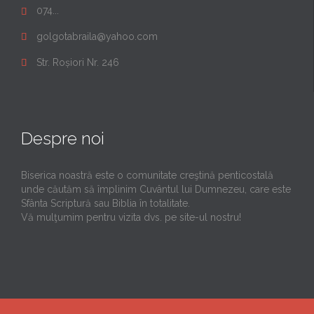
074...

golgotabraila@yahoo.com

Str. Roșiori Nr. 246

Despre noi
Biserica noastră este o comunitate creştină penticostală
unde căutăm să împlinim Cuvântul lui Dumnezeu, care este
Sfânta Scriptură sau Biblia în totalitate.
Vă mulţumim pentru vizita dvs. pe site-ul nostru!