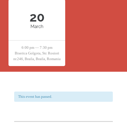
20
March
6:00 pm — 7:30 pm
Biserica Golgota, Str. Rosiori
nr.246, Braila, Braila, Romania
This event has passed.