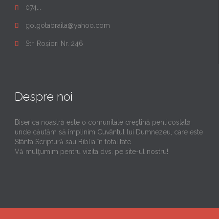
074...

golgotabraila@yahoo.com

Str. Roșiori Nr. 246

Despre noi
Biserica noastră este o comunitate creştină penticostală
unde căutăm să împlinim Cuvântul lui Dumnezeu, care este
Sfânta Scriptură sau Biblia în totalitate.
Vă mulţumim pentru vizita dvs. pe site-ul nostru!