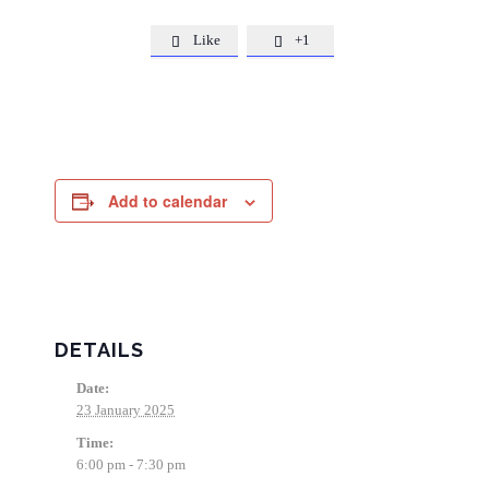
Like
+1


Add to calendar
DETAILS
Date:
23 January 2025
Time:
6:00 pm - 7:30 pm