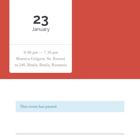
23
January
6:00 pm — 7:30 pm
Biserica Golgota, Str. Rosiori
nr.246, Braila, Braila, Romania
This event has passed.