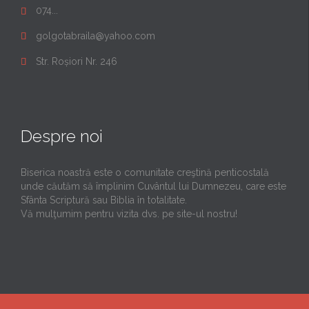
074...

golgotabraila@yahoo.com

Str. Roșiori Nr. 246

Despre noi
Biserica noastră este o comunitate creştină penticostală
unde căutăm să împlinim Cuvântul lui Dumnezeu, care este
Sfânta Scriptură sau Biblia în totalitate.
Vă mulţumim pentru vizita dvs. pe site-ul nostru!