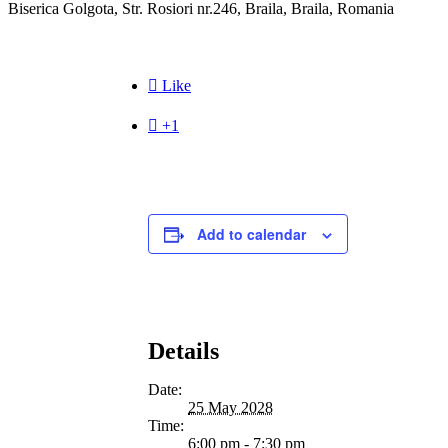
Biserica Golgota, Str. Rosiori nr.246, Braila, Braila, Romania

Like

+1
Add to calendar
Details
Date:
25 May 2028
Time:
6:00 pm - 7:30 pm