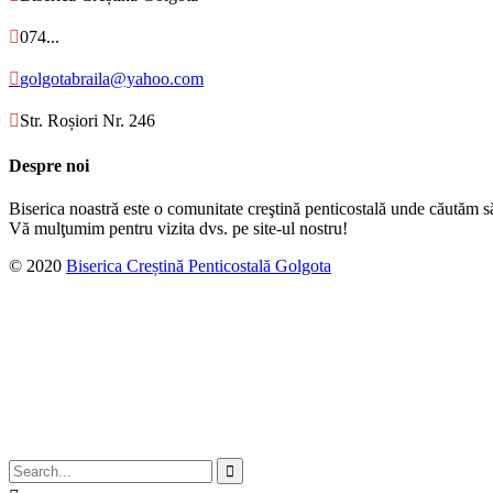

074...

golgotabraila@yahoo.com

Str. Roșiori Nr. 246
Despre noi
Biserica noastră este o comunitate creştină penticostală unde căutăm s
Vă mulţumim pentru vizita dvs. pe site-ul nostru!
© 2020
Biserica Creștină Penticostală Golgota
