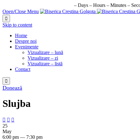
URMATORUL EVENIMENT IN:
–
Days
–
Hours
–
Minutes
–
Sec
Open/Close Menu

Skip to content
Home
Despre noi
Evenimente
Vizualizare – lună
Vizualizare – zi
Vizualizare – listă
Contact

Donează
Slujba



25
May
6:00 pm — 7:30 pm