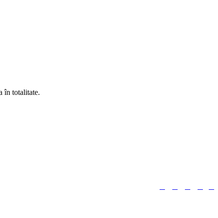
în totalitate.





Urmărește-ne: