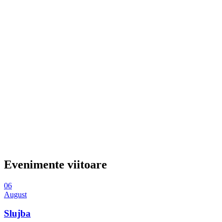
Evenimente viitoare
06
August
Slujba