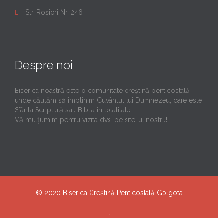
Str. Roșiori Nr. 246

Despre noi
Biserica noastră este o comunitate creştină penticostală
unde căutăm să împlinim Cuvântul lui Dumnezeu, care este
Sfânta Scriptură sau Biblia în totalitate.
Vă mulţumim pentru vizita dvs. pe site-ul nostru!
© 2020
Biserica Creștină Penticostală Golgota
↑