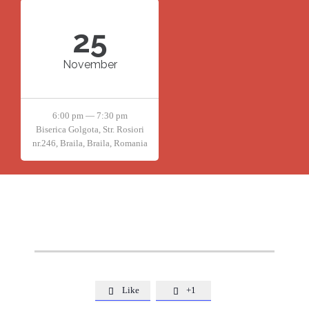
25
November
6:00 pm — 7:30 pm
Biserica Golgota, Str. Rosiori
nr.246, Braila, Braila, Romania
Like
+1

