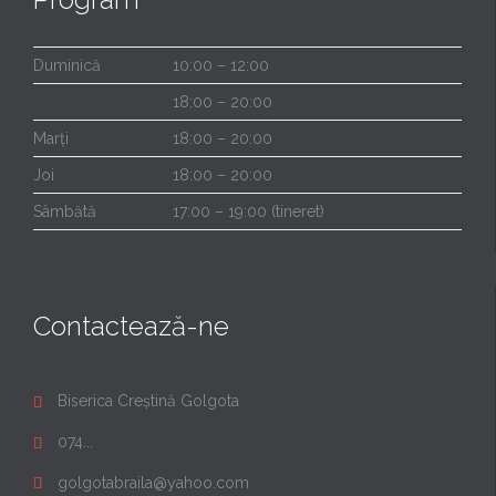
Duminică
10:00 – 12:00
18:00 – 20:00
Marți
18:00 – 20:00
Joi
18:00 – 20:00
Sâmbătă
17:00 – 19:00 (tineret)
Contactează-ne
Biserica Creștină Golgota

074...

golgotabraila@yahoo.com
