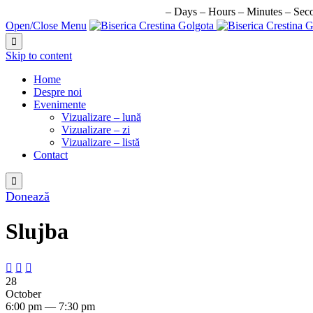
URMATORUL EVENIMENT IN:
–
Days
–
Hours
–
Minutes
–
Sec
Open/Close Menu

Skip to content
Home
Despre noi
Evenimente
Vizualizare – lună
Vizualizare – zi
Vizualizare – listă
Contact

Donează
Slujba



28
October
6:00 pm — 7:30 pm