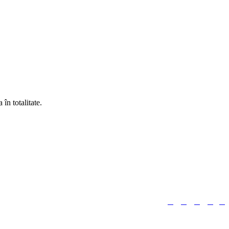
în totalitate.





Urmărește-ne: