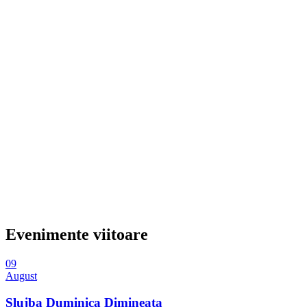
Evenimente viitoare
09
August
Slujba Duminica Dimineata