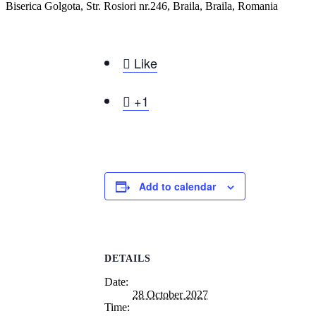
Biserica Golgota, Str. Rosiori nr.246, Braila, Braila, Romania

Like

+1
Add to calendar
DETAILS
Date:
28 October 2027
Time: