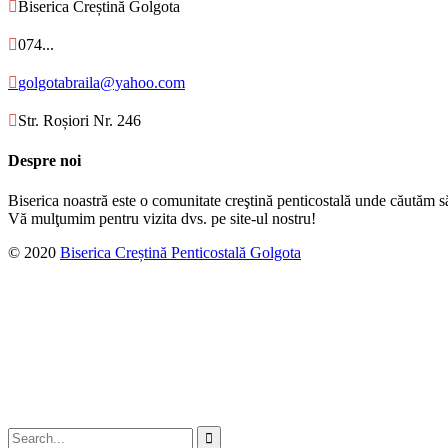

Biserica Creștină Golgota

074...

golgotabraila@yahoo.com

Str. Roșiori Nr. 246
Despre noi
Biserica noastră este o comunitate creştină penticostală unde căutăm s
Vă mulţumim pentru vizita dvs. pe site-ul nostru!
© 2020
Biserica Creștină Penticostală Golgota
