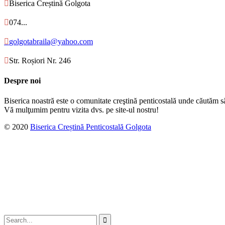

Biserica Creștină Golgota

074...

golgotabraila@yahoo.com

Str. Roșiori Nr. 246
Despre noi
Biserica noastră este o comunitate creştină penticostală unde căutăm s
Vă mulţumim pentru vizita dvs. pe site-ul nostru!
© 2020
Biserica Creștină Penticostală Golgota
