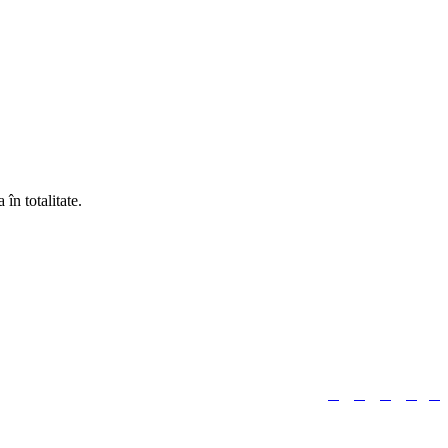
în totalitate.





Urmărește-ne: