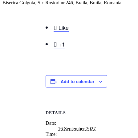
Biserica Golgota, Str. Rosiori nr.246, Braila, Braila, Romania

Like

+1
Add to calendar
DETAILS
Date:
16 September 2027
Time: