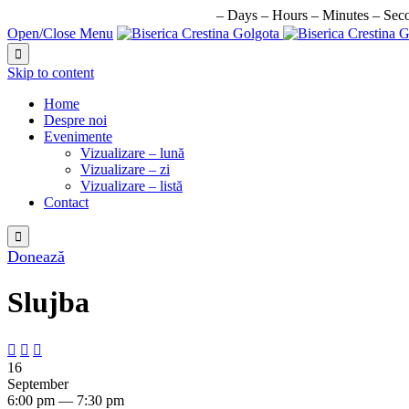
URMATORUL EVENIMENT IN:
–
Days
–
Hours
–
Minutes
–
Sec
Open/Close Menu

Skip to content
Home
Despre noi
Evenimente
Vizualizare – lună
Vizualizare – zi
Vizualizare – listă
Contact

Donează
Slujba



16
September
6:00 pm — 7:30 pm