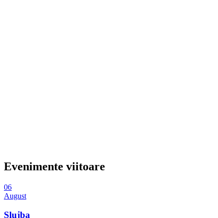
Evenimente viitoare
06
August
Slujba