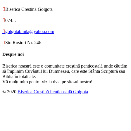

Biserica Creștină Golgota

074...

golgotabraila@yahoo.com

Str. Roșiori Nr. 246
Despre noi
Biserica noastră este o comunitate creştină penticostală unde căutăm
să împlinim Cuvântul lui Dumnezeu, care este Sfânta Scriptură sau
Biblia în totalitate.
Vă mulţumim pentru vizita dvs. pe site-ul nostru!
© 2020
Biserica Creștină Penticostală Golgota
↑