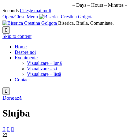
URMATORUL EVENIMENT IN:
–
Days
–
Hours
–
Minutes
–
Seconds
Citește mai mult
Open/Close Menu
Biserica, Braila, Comunitate,

Skip to content
Home
Despre noi
Evenimente
Vizualizare – lună
Vizualizare – zi
Vizualizare – listă
Contact

Donează
Slujba



22