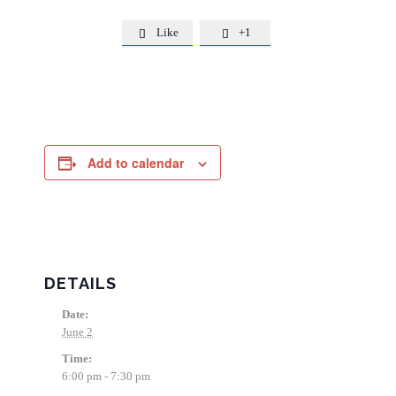
Like
+1


Add to calendar
DETAILS
Date:
June 2
Time:
6:00 pm - 7:30 pm