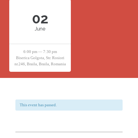
02
June
6:00 pm — 7:30 pm
Biserica Golgota, Str. Rosiori
nr.246, Braila, Braila, Romania
This event has passed.