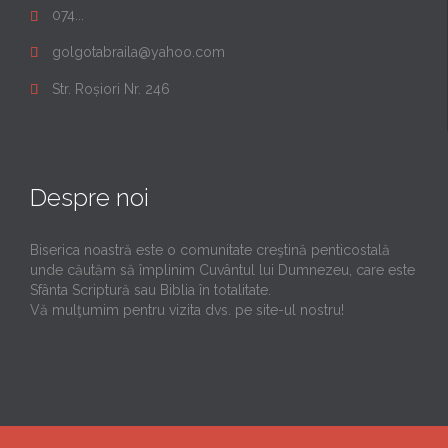
074...

golgotabraila@yahoo.com

Str. Roșiori Nr. 246

Despre noi
Biserica noastră este o comunitate creştină penticostală
unde căutăm să împlinim Cuvântul lui Dumnezeu, care este
Sfânta Scriptură sau Biblia în totalitate.
Vă mulţumim pentru vizita dvs. pe site-ul nostru!