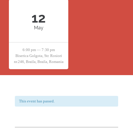
12
May
6:00 pm — 7:30 pm
Biserica Golgota, Str. Rosiori
nr.246, Braila, Braila, Romania
This event has passed.