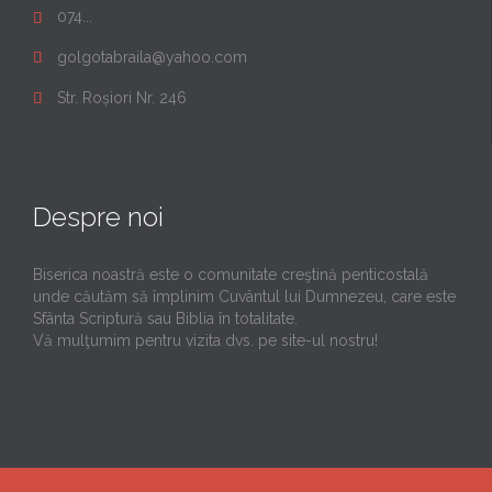
074...

golgotabraila@yahoo.com

Str. Roșiori Nr. 246

Despre noi
Biserica noastră este o comunitate creştină penticostală
unde căutăm să împlinim Cuvântul lui Dumnezeu, care este
Sfânta Scriptură sau Biblia în totalitate.
Vă mulţumim pentru vizita dvs. pe site-ul nostru!