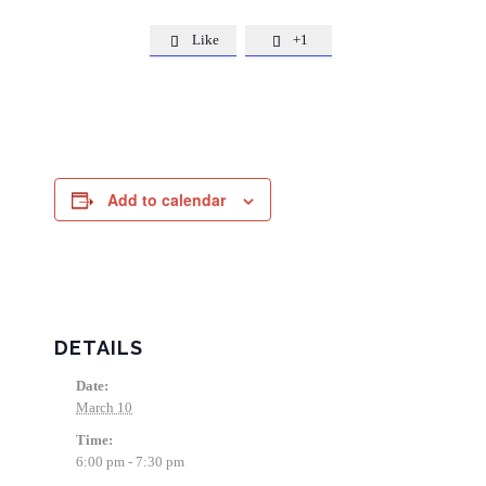
Like
+1


Add to calendar
DETAILS
Date:
March 10
Time:
6:00 pm - 7:30 pm