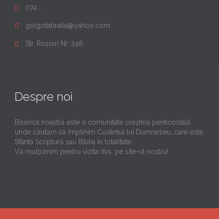
074...

golgotabraila@yahoo.com

Str. Roșiori Nr. 246

Despre noi
Biserica noastră este o comunitate creştină penticostală
unde căutăm să împlinim Cuvântul lui Dumnezeu, care este
Sfânta Scriptură sau Biblia în totalitate.
Vă mulţumim pentru vizita dvs. pe site-ul nostru!