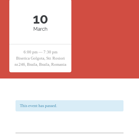
10
March
6:00 pm — 7:30 pm
Biserica Golgota, Str. Rosiori
nr.246, Braila, Braila, Romania
This event has passed.