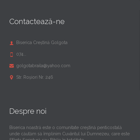
Contactează-ne
Biserica Creștină Golgota

074...

golgotabraila@yahoo.com

Str. Roșiori Nr. 246

Despre noi
Biserica noastră este o comunitate creştină penticostală
unde căutăm să împlinim Cuvântul lui Dumnezeu, care este
Sfânta Scriptură sau Biblia în totalitate.