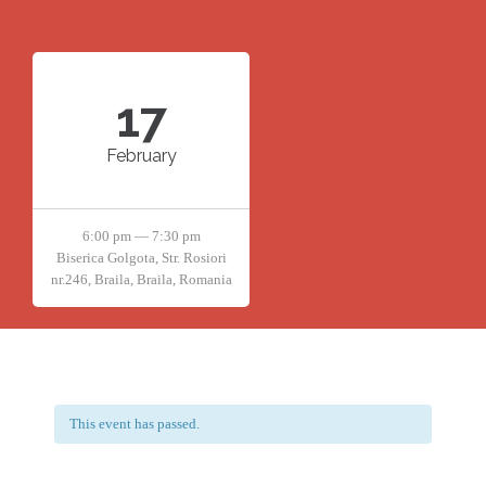
17
February
6:00 pm — 7:30 pm
Biserica Golgota, Str. Rosiori
nr.246, Braila, Braila, Romania
This event has passed.