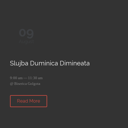
09
August
Slujba Duminica Dimineata
9:00 am — 11:30 am
@ Biserica Golgota
Read More