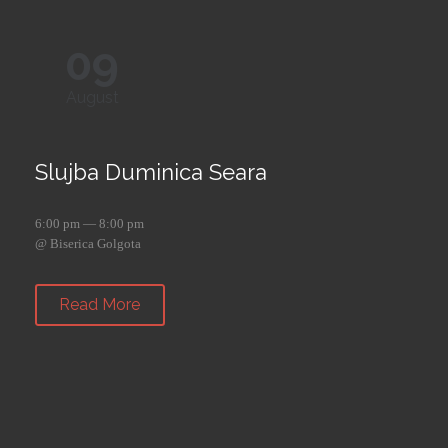
09
August
Slujba Duminica Seara
6:00 pm — 8:00 pm
@ Biserica Golgota
Read More