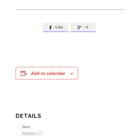
Like
+1


Add to calendar
DETAILS
Date:
February 17