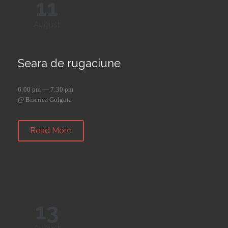
11
August
Seara de rugaciune
6:00 pm — 7:30 pm
@ Biserica Golgota
Read More
13