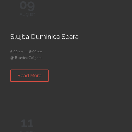
09
August
Slujba Duminica Seara
6:00 pm — 8:00 pm
@ Biserica Golgota
Read More
11