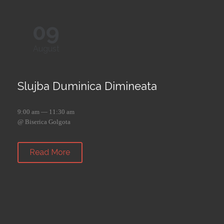
09
August
Slujba Duminica Dimineata
9:00 am — 11:30 am
@ Biserica Golgota
Read More