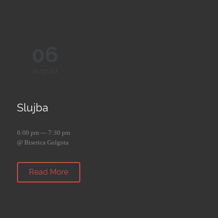
06
August
Slujba
6:00 pm — 7:30 pm
@ Biserica Golgota
Read More