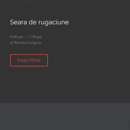
August
Seara de rugaciune
6:00 pm — 7:30 pm
@ Biserica Golgota
Read More