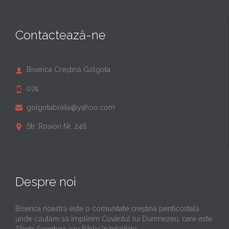
Contactează-ne
Biserica Creștină Golgota

074...

golgotabraila@yahoo.com

Str. Roșiori Nr. 246

Despre noi
Biserica noastră este o comunitate creştină penticostală
unde căutăm să împlinim Cuvântul lui Dumnezeu, care este
Sfânta Scriptură sau Biblia în totalitate.