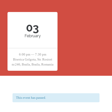
03
February
6:00 pm — 7:30 pm
Biserica Golgota, Str. Rosiori
nr.246, Braila, Braila, Romania
This event has passed.