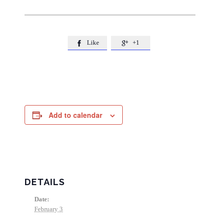
Like
+1


Add to calendar
DETAILS
Date:
February 3