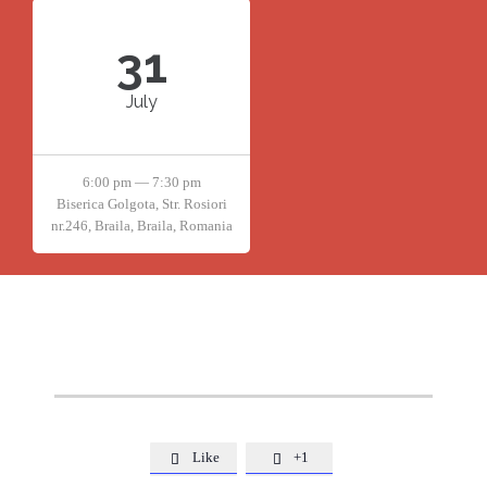
31
July
6:00 pm — 7:30 pm
Biserica Golgota, Str. Rosiori
nr.246, Braila, Braila, Romania
Like
+1

