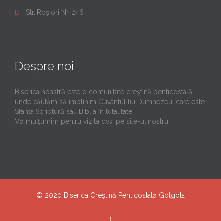
Str. Roșiori Nr. 246

Despre noi
Biserica noastră este o comunitate creştină penticostală
unde căutăm să împlinim Cuvântul lui Dumnezeu, care este
Sfânta Scriptură sau Biblia în totalitate.
Vă mulţumim pentru vizita dvs. pe site-ul nostru!
© 2020
Biserica Creștină Penticostală Golgota
↑