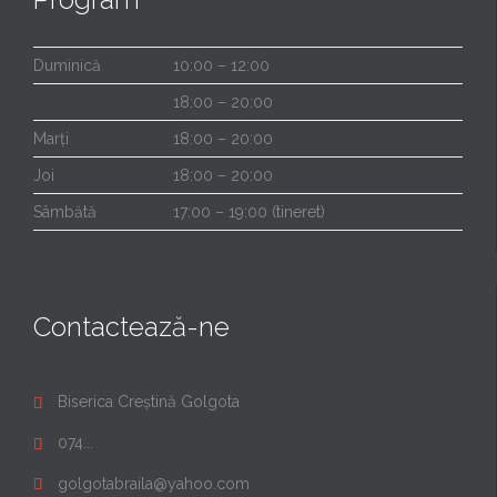
Duminică
10:00 – 12:00
18:00 – 20:00
Marți
18:00 – 20:00
Joi
18:00 – 20:00
Sâmbătă
17:00 – 19:00 (tineret)
Contactează-ne
Biserica Creștină Golgota

074...

golgotabraila@yahoo.com
