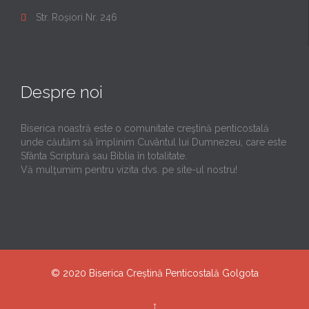
Str. Roșiori Nr. 246

Despre noi
Biserica noastră este o comunitate creştină penticostală
unde căutăm să împlinim Cuvântul lui Dumnezeu, care este
Sfânta Scriptură sau Biblia în totalitate.
Vă mulţumim pentru vizita dvs. pe site-ul nostru!
© 2020
Biserica Creștină Penticostală Golgota
↑