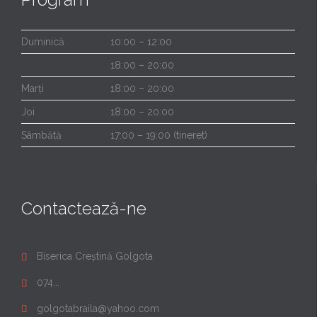
Duminică
10:00 – 12:00
18:00 – 20:00
Marți
18:00 – 20:00
Joi
18:00 – 20:00
Sâmbătă
17:00 – 19:00 (tineret)
Contactează-ne
Biserica Creștină Golgota

074...

golgotabraila@yahoo.com
