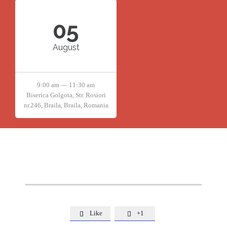
05
August
9:00 am — 11:30 am
Biserica Golgota, Str. Rosiori
nr.246, Braila, Braila, Romania
Like
+1

