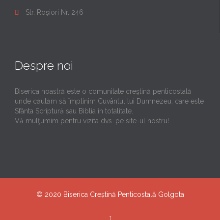
Str. Roșiori Nr. 246

Despre noi
Biserica noastră este o comunitate creştină penticostală
unde căutăm să împlinim Cuvântul lui Dumnezeu, care este
Sfânta Scriptură sau Biblia în totalitate.
Vă mulţumim pentru vizita dvs. pe site-ul nostru!
© 2020
Biserica Creștină Penticostală Golgota
↑