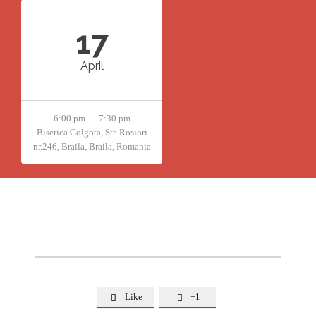
17
April
6:00 pm — 7:30 pm
Biserica Golgota, Str. Rosiori
nr.246, Braila, Braila, Romania
Like
+1

