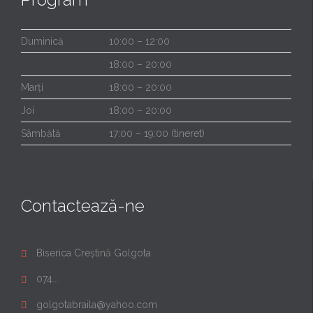
Duminică
10:00 – 12:00
18:00 – 20:00
Marți
18:00 – 20:00
Joi
18:00 – 20:00
Sâmbătă
17:00 – 19:00 (tineret)
Contactează-ne
Biserica Creștină Golgota

074...

golgotabraila@yahoo.com
