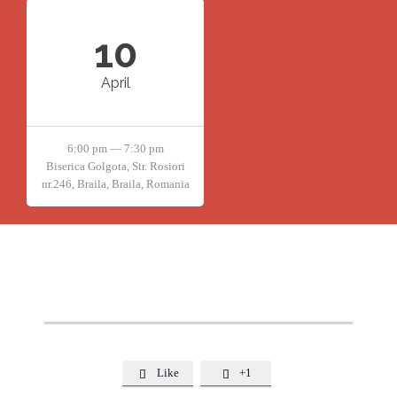
10
April
6:00 pm — 7:30 pm
Biserica Golgota, Str. Rosiori
nr.246, Braila, Braila, Romania
Like
+1

