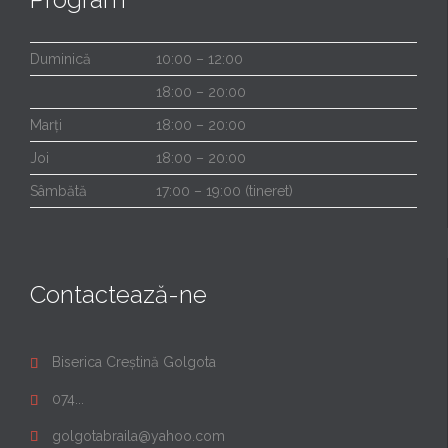
Duminică
10:00 – 12:00
18:00 – 20:00
Marți
18:00 – 20:00
Joi
18:00 – 20:00
Sâmbătă
17:00 – 19:00 (tineret)
Contactează-ne
Biserica Creștină Golgota

074...

golgotabraila@yahoo.com
