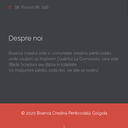
Str. Roșiori Nr. 246

Despre noi
Biserica noastră este o comunitate creştină penticostală
unde căutăm să împlinim Cuvântul lui Dumnezeu, care este
Sfânta Scriptură sau Biblia în totalitate.
Vă mulţumim pentru vizita dvs. pe site-ul nostru!
© 2020
Biserica Creștină Penticostală Golgota
↑