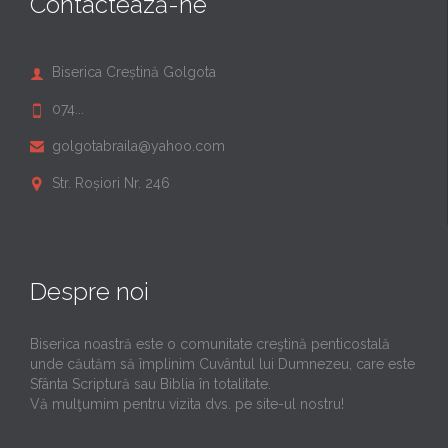
Contactează-ne
Biserica Creștină Golgota

074...

golgotabraila@yahoo.com

Str. Roșiori Nr. 246

Despre noi
Biserica noastră este o comunitate creştină penticostală
unde căutăm să împlinim Cuvântul lui Dumnezeu, care este
Sfânta Scriptură sau Biblia în totalitate.
Vă mulţumim pentru vizita dvs. pe site-ul nostru!