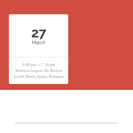
27
March
6:00 pm — 7:30 pm
Biserica Golgota, Str. Rosiori
nr.246, Braila, Braila, Romania