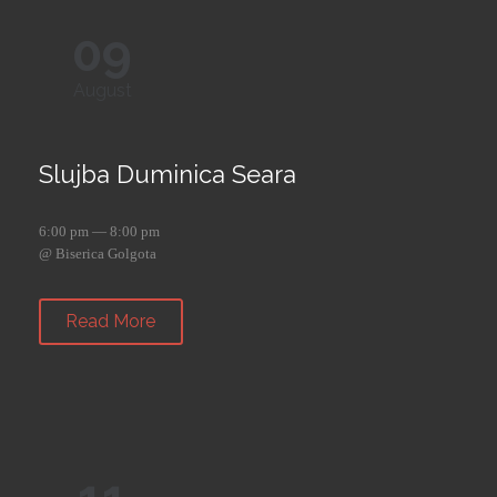
09
August
Slujba Duminica Seara
6:00 pm — 8:00 pm
@ Biserica Golgota
Read More