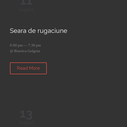
11
August
Seara de rugaciune
6:00 pm — 7:30 pm
@ Biserica Golgota
Read More
13
August