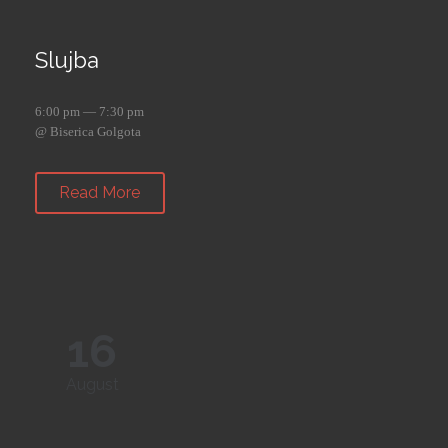
Slujba
6:00 pm — 7:30 pm
@ Biserica Golgota
Read More
16
August