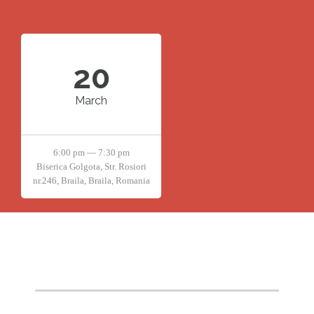
20
March
6:00 pm — 7:30 pm
Biserica Golgota, Str. Rosiori
nr.246, Braila, Braila, Romania