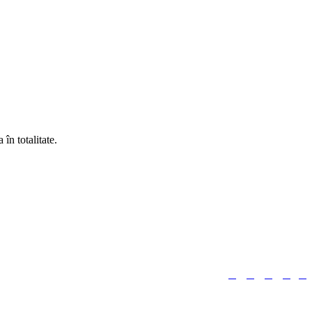
în totalitate.





Urmărește-ne: