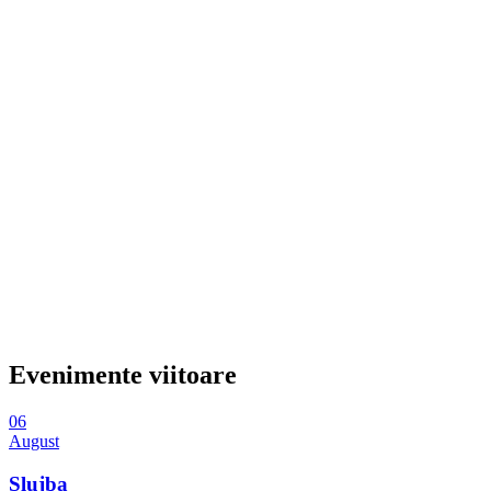
Evenimente viitoare
06
August
Slujba