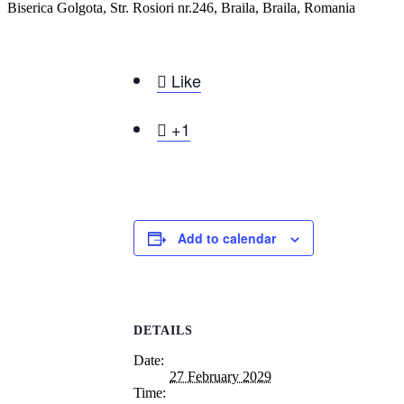
Biserica Golgota, Str. Rosiori nr.246, Braila, Braila, Romania

Like

+1
Add to calendar
DETAILS
Date:
27 February 2029
Time: