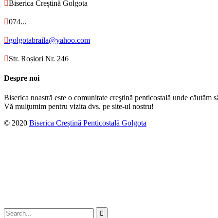

Biserica Creștină Golgota

074...

golgotabraila@yahoo.com

Str. Roșiori Nr. 246
Despre noi
Biserica noastră este o comunitate creştină penticostală unde căutăm s
Vă mulţumim pentru vizita dvs. pe site-ul nostru!
© 2020
Biserica Creștină Penticostală Golgota
