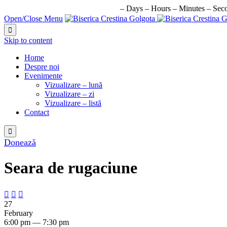
URMATORUL EVENIMENT IN:
–
Days
–
Hours
–
Minutes
–
Sec
Open/Close Menu

Skip to content
Home
Despre noi
Evenimente
Vizualizare – lună
Vizualizare – zi
Vizualizare – listă
Contact

Donează
Seara de rugaciune



27
February
6:00 pm — 7:30 pm