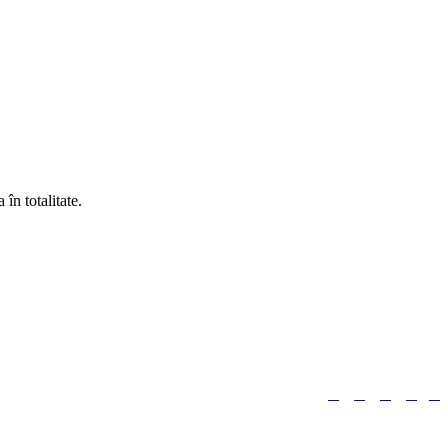
în totalitate.





Urmărește-ne: