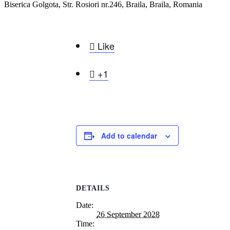
Biserica Golgota, Str. Rosiori nr.246, Braila, Braila, Romania

Like

+1
Add to calendar
DETAILS
Date:
26 September 2028
Time: