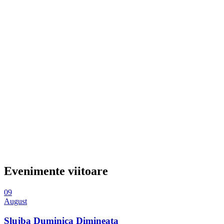
Evenimente viitoare
09
August
Slujba Duminica Dimineata