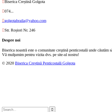

Biserica Creștină Golgota

074...

golgotabraila@yahoo.com

Str. Roșiori Nr. 246
Despre noi
Biserica noastră este o comunitate creştină penticostală unde căutăm s
Vă mulţumim pentru vizita dvs. pe site-ul nostru!
© 2020
Biserica Creștină Penticostală Golgota
