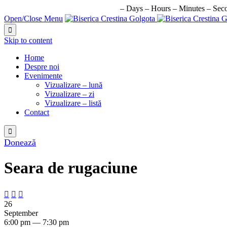
URMATORUL EVENIMENT IN:
–
Days
–
Hours
–
Minutes
–
Sec
Open/Close Menu

Skip to content
Home
Despre noi
Evenimente
Vizualizare – lună
Vizualizare – zi
Vizualizare – listă
Contact

Donează
Seara de rugaciune



26
September
6:00 pm — 7:30 pm