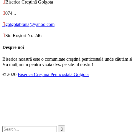

Biserica Creștină Golgota

074...

golgotabraila@yahoo.com

Str. Roșiori Nr. 246
Despre noi
Biserica noastră este o comunitate creştină penticostală unde căutăm s
Vă mulţumim pentru vizita dvs. pe site-ul nostru!
© 2020
Biserica Creștină Penticostală Golgota
