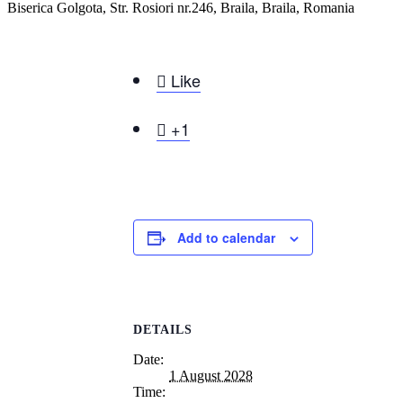
Biserica Golgota, Str. Rosiori nr.246, Braila, Braila, Romania

Like

+1
Add to calendar
DETAILS
Date:
1 August 2028
Time: