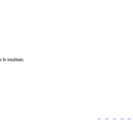
în totalitate.





Urmărește-ne: