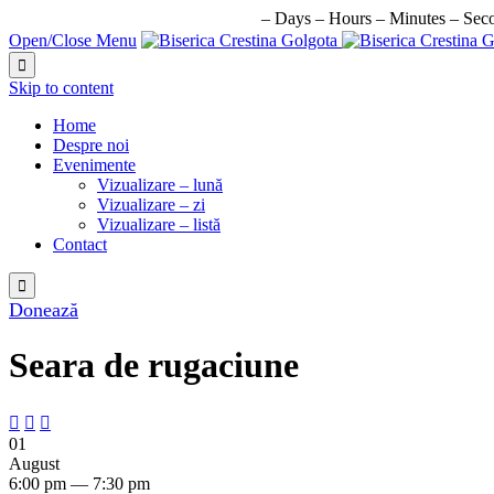
URMATORUL EVENIMENT IN:
–
Days
–
Hours
–
Minutes
–
Sec
Open/Close Menu

Skip to content
Home
Despre noi
Evenimente
Vizualizare – lună
Vizualizare – zi
Vizualizare – listă
Contact

Donează
Seara de rugaciune



01
August
6:00 pm — 7:30 pm