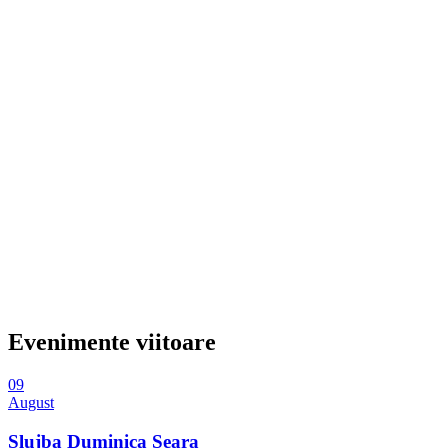
Evenimente viitoare
09
August
Slujba Duminica Seara