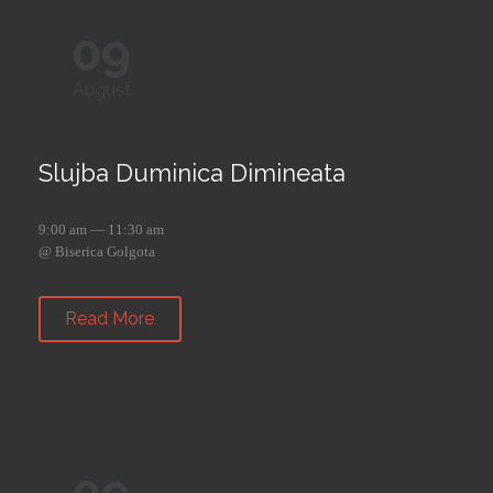
09
August
Slujba Duminica Dimineata
9:00 am — 11:30 am
@ Biserica Golgota
Read More