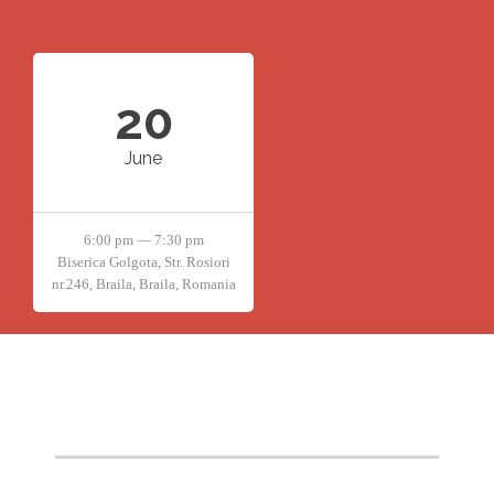
20
June
6:00 pm — 7:30 pm
Biserica Golgota, Str. Rosiori
nr.246, Braila, Braila, Romania