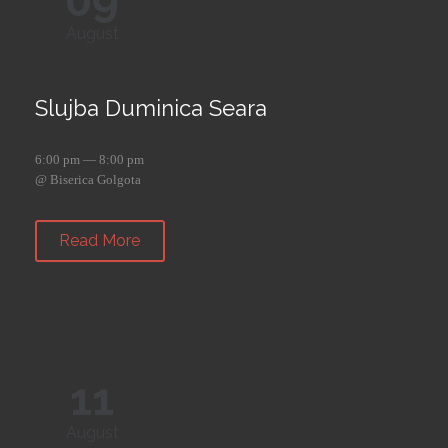
09
August
Slujba Duminica Seara
6:00 pm — 8:00 pm
@ Biserica Golgota
Read More
11
August