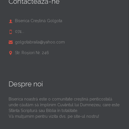
Contactează-ne
Biserica Creștină Golgota

074...

golgotabraila@yahoo.com

Str. Roșiori Nr. 246

Despre noi
Biserica noastră este o comunitate creştină penticostală
unde căutăm să împlinim Cuvântul lui Dumnezeu, care este
Sfânta Scriptură sau Biblia în totalitate.
Vă mulţumim pentru vizita dvs. pe site-ul nostru!