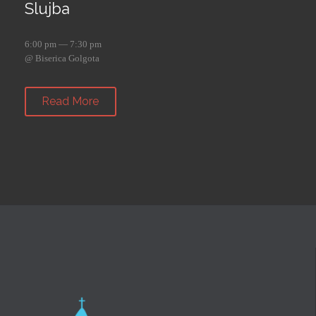
Slujba
6:00 pm — 7:30 pm
@ Biserica Golgota
Read More