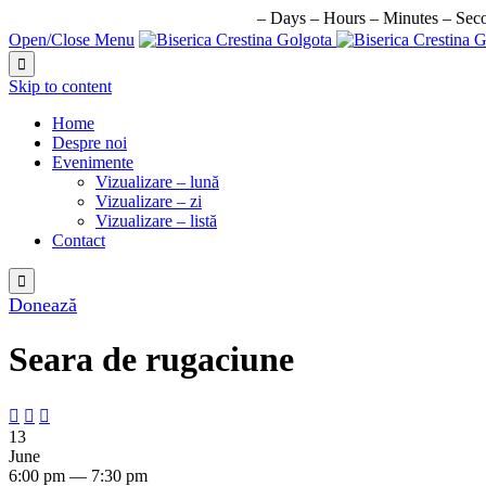
URMATORUL EVENIMENT IN:
–
Days
–
Hours
–
Minutes
–
Sec
Open/Close Menu

Skip to content
Home
Despre noi
Evenimente
Vizualizare – lună
Vizualizare – zi
Vizualizare – listă
Contact

Donează
Seara de rugaciune



13
June
6:00 pm — 7:30 pm