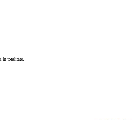
în totalitate.





Urmărește-ne: