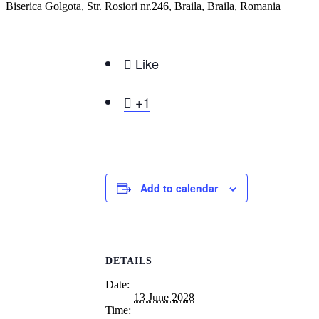
Biserica Golgota, Str. Rosiori nr.246, Braila, Braila, Romania

Like

+1
Add to calendar
DETAILS
Date:
13 June 2028
Time: