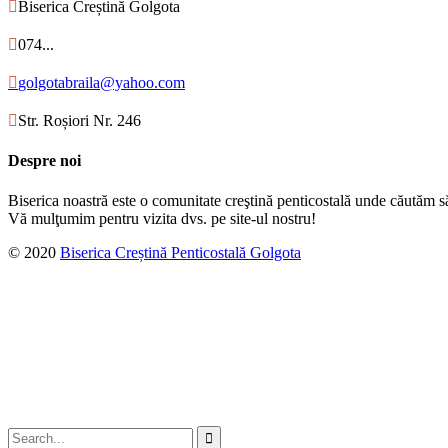

Biserica Creștină Golgota

074...

golgotabraila@yahoo.com

Str. Roșiori Nr. 246
Despre noi
Biserica noastră este o comunitate creştină penticostală unde căutăm s
Vă mulţumim pentru vizita dvs. pe site-ul nostru!
© 2020
Biserica Creștină Penticostală Golgota
