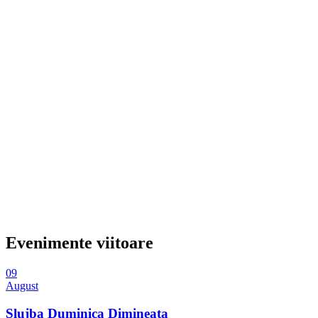
Evenimente viitoare
09
August
Slujba Duminica Dimineata