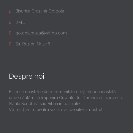
Biserica Creștină Golgota

074...

golgotabraila@yahoo.com

Str. Roșiori Nr. 246

Despre noi
Biserica noastră este o comunitate creştină penticostală
unde căutăm să împlinim Cuvântul lui Dumnezeu, care este
Sfânta Scriptură sau Biblia în totalitate.
Vă mulţumim pentru vizita dvs. pe site-ul nostru!