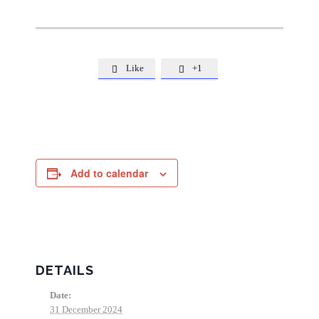
Like
+1


Add to calendar
DETAILS
Date:
31 December 2024