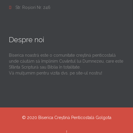
Str. Roșiori Nr. 246

Despre noi
Biserica noastră este o comunitate creştină penticostală
unde căutăm să împlinim Cuvântul lui Dumnezeu, care este
Sfânta Scriptură sau Biblia în totalitate.
Vă mulţumim pentru vizita dvs. pe site-ul nostru!
© 2020
Biserica Creștină Penticostală Golgota
↑