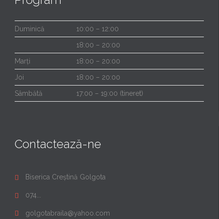
Duminică
10:00 – 12:00
18:00 – 20:00
Marți
18:00 – 20:00
Joi
18:00 – 20:00
Sâmbătă
17:00 – 19:00 (tineret)
Contactează-ne
Biserica Creștină Golgota

074...

golgotabraila@yahoo.com
