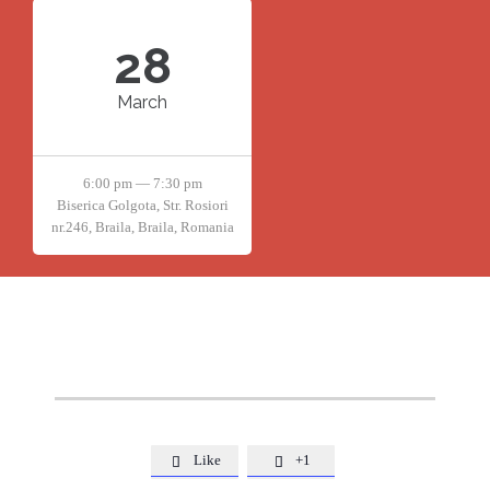
28
March
6:00 pm — 7:30 pm
Biserica Golgota, Str. Rosiori
nr.246, Braila, Braila, Romania
Like
+1

