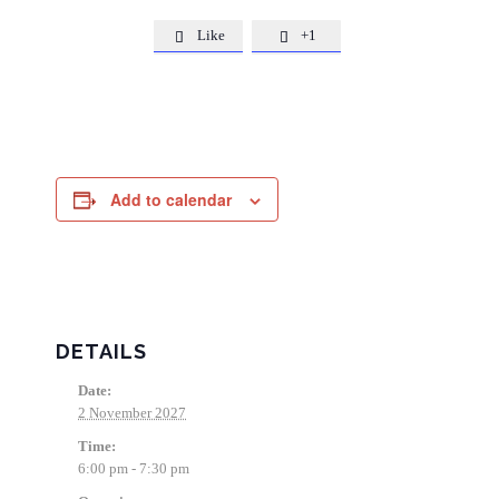
Like
+1


Add to calendar
DETAILS
Date:
2 November 2027
Time:
6:00 pm - 7:30 pm