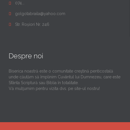
074...

golgotabraila@yahoo.com

Str. Roșiori Nr. 246

Despre noi
Biserica noastră este o comunitate creştină penticostală
unde căutăm să împlinim Cuvântul lui Dumnezeu, care este
Sfânta Scriptură sau Biblia în totalitate.
Vă mulţumim pentru vizita dvs. pe site-ul nostru!