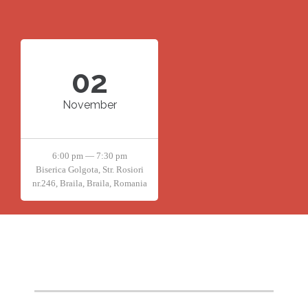
02
November
6:00 pm — 7:30 pm
Biserica Golgota, Str. Rosiori
nr.246, Braila, Braila, Romania