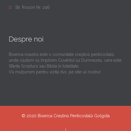
Str. Roșiori Nr. 246

Despre noi
Biserica noastră este o comunitate creştină penticostală
unde căutăm să împlinim Cuvântul lui Dumnezeu, care este
Sfânta Scriptură sau Biblia în totalitate.
Vă mulţumim pentru vizita dvs. pe site-ul nostru!
© 2020
Biserica Creștină Penticostală Golgota
↑