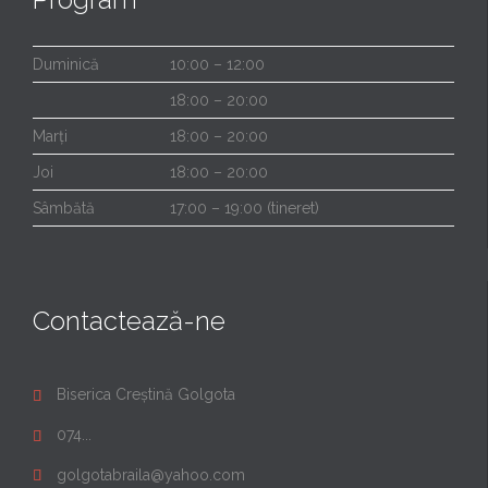
Duminică
10:00 – 12:00
18:00 – 20:00
Marți
18:00 – 20:00
Joi
18:00 – 20:00
Sâmbătă
17:00 – 19:00 (tineret)
Contactează-ne
Biserica Creștină Golgota

074...

golgotabraila@yahoo.com
