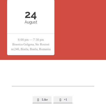
24
August
6:00 pm — 7:30 pm
Biserica Golgota, Str. Rosiori
nr.246, Braila, Braila, Romania
Like
+1

