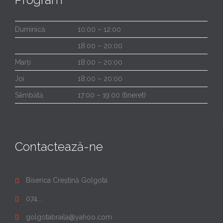
Duminică
10:00 – 12:00
18:00 – 20:00
Marți
18:00 – 20:00
Joi
18:00 – 20:00
Sâmbătă
17:00 – 19:00 (tineret)
Contactează-ne
Biserica Creștină Golgota

074...

golgotabraila@yahoo.com
