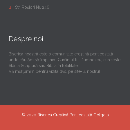
Str. Roșiori Nr. 246

Despre noi
Biserica noastră este o comunitate creştină penticostală
unde căutăm să împlinim Cuvântul lui Dumnezeu, care este
Sfânta Scriptură sau Biblia în totalitate.
Vă mulţumim pentru vizita dvs. pe site-ul nostru!
© 2020
Biserica Creștină Penticostală Golgota
↑