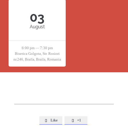
03
August
6:00 pm — 7:30 pm
Biserica Golgota, Str. Rosiori
nr.246, Braila, Braila, Romania
Like
+1

