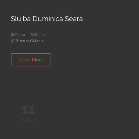
Slujba Duminica Seara
6:00 pm — 8:00 pm
@ Biserica Golgota
Read More
11
August