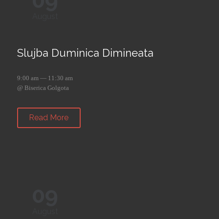
09
August
Slujba Duminica Dimineata
9:00 am — 11:30 am
@ Biserica Golgota
Read More
09
August