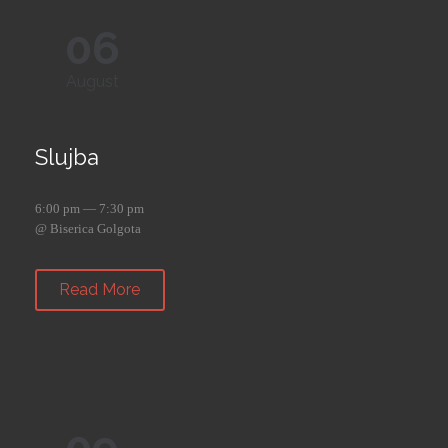
06
August
Slujba
6:00 pm — 7:30 pm
@ Biserica Golgota
Read More