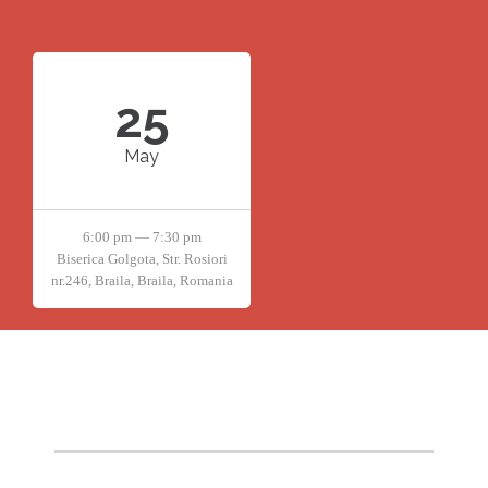
25
May
6:00 pm — 7:30 pm
Biserica Golgota, Str. Rosiori
nr.246, Braila, Braila, Romania