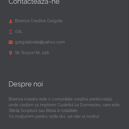
Contactează-ne
Biserica Creștină Golgota

074...

golgotabraila@yahoo.com

Str. Roșiori Nr. 246

Despre noi
Biserica noastră este o comunitate creştină penticostală
unde căutăm să împlinim Cuvântul lui Dumnezeu, care este
Sfânta Scriptură sau Biblia în totalitate.
Vă mulţumim pentru vizita dvs. pe site-ul nostru!