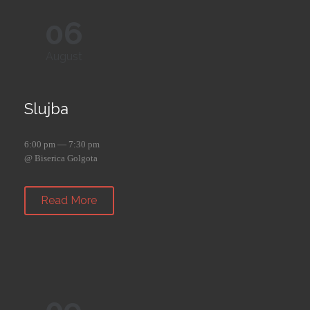
06
August
Slujba
6:00 pm — 7:30 pm
@ Biserica Golgota
Read More