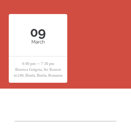
09
March
6:00 pm — 7:30 pm
Biserica Golgota, Str. Rosiori
nr.246, Braila, Braila, Romania