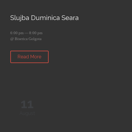
Slujba Duminica Seara
6:00 pm — 8:00 pm
@ Biserica Golgota
Read More
11
August