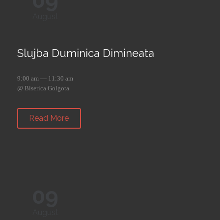
09
August
Slujba Duminica Dimineata
9:00 am — 11:30 am
@ Biserica Golgota
Read More
09
August