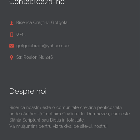
Contactează-ne
Biserica Creștină Golgota

074...

golgotabraila@yahoo.com

Str. Roșiori Nr. 246

Despre noi
Biserica noastră este o comunitate creştină penticostală
unde căutăm să împlinim Cuvântul lui Dumnezeu, care este
Sfânta Scriptură sau Biblia în totalitate.
Vă mulţumim pentru vizita dvs. pe site-ul nostru!