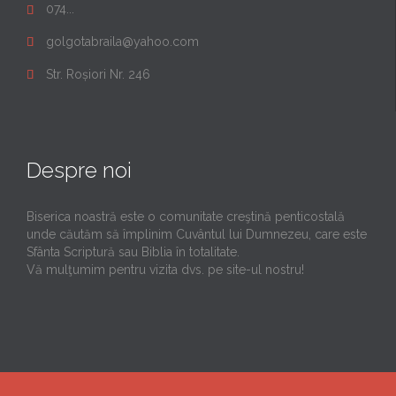
074...

golgotabraila@yahoo.com

Str. Roșiori Nr. 246

Despre noi
Biserica noastră este o comunitate creştină penticostală
unde căutăm să împlinim Cuvântul lui Dumnezeu, care este
Sfânta Scriptură sau Biblia în totalitate.
Vă mulţumim pentru vizita dvs. pe site-ul nostru!