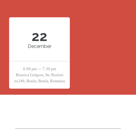
22
December
6:00 pm — 7:30 pm
Biserica Golgota, Str. Rosiori
nr.246, Braila, Braila, Romania