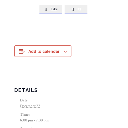
Like
+1


Add to calendar
DETAILS
Date:
December 22
Time:
6:00 pm - 7:30 pm