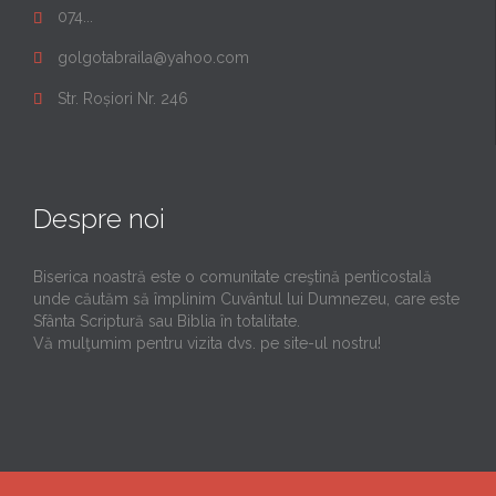
074...

golgotabraila@yahoo.com

Str. Roșiori Nr. 246

Despre noi
Biserica noastră este o comunitate creştină penticostală
unde căutăm să împlinim Cuvântul lui Dumnezeu, care este
Sfânta Scriptură sau Biblia în totalitate.
Vă mulţumim pentru vizita dvs. pe site-ul nostru!