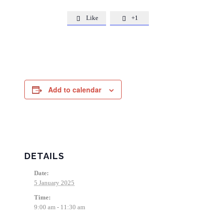
Like
+1


Add to calendar
DETAILS
Date:
5 January 2025
Time:
9:00 am - 11:30 am