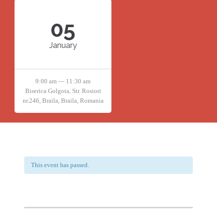
05
January
9:00 am — 11:30 am
Biserica Golgota, Str. Rosiori
nr.246, Braila, Braila, Romania
This event has passed.