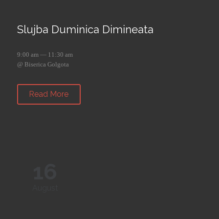
Slujba Duminica Dimineata
9:00 am — 11:30 am
@ Biserica Golgota
Read More
16
August