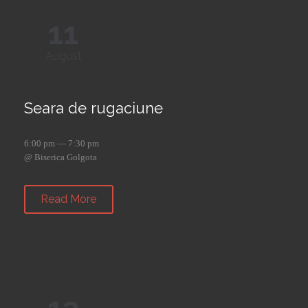
11
August
Seara de rugaciune
6:00 pm — 7:30 pm
@ Biserica Golgota
Read More