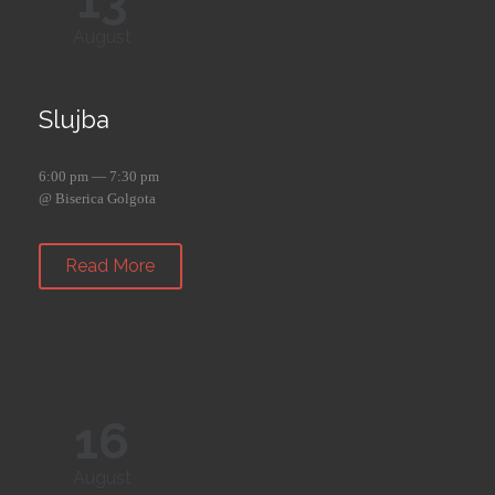
13
August
Slujba
6:00 pm — 7:30 pm
@ Biserica Golgota
Read More
16
August