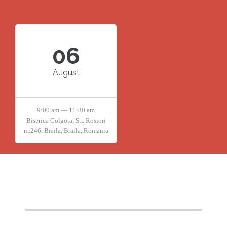
06
August
9:00 am — 11:30 am
Biserica Golgota, Str. Rosiori
nr.246, Braila, Braila, Romania