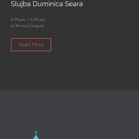
Slujba Duminica Seara
6:00 pm — 8:00 pm
@ Biserica Golgota
Read More