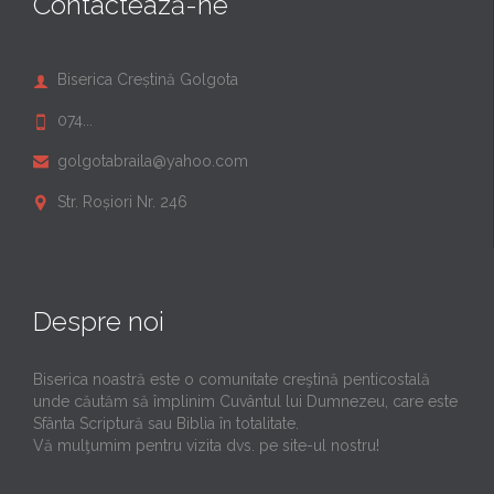
Contactează-ne
Biserica Creștină Golgota

074...

golgotabraila@yahoo.com

Str. Roșiori Nr. 246

Despre noi
Biserica noastră este o comunitate creştină penticostală
unde căutăm să împlinim Cuvântul lui Dumnezeu, care este
Sfânta Scriptură sau Biblia în totalitate.
Vă mulţumim pentru vizita dvs. pe site-ul nostru!